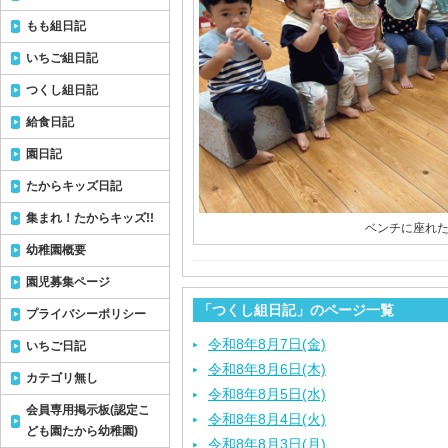
もも組日記
いちご組日記
つくし組日記
給食日記
園日記
たからキッズ日記
集まれ！たからキッズ!!
ベンチに座れたよ
幼稚園概要
園児募集ページ
「つくし組日記」のページ一覧
プライバシーポリシー
令和8年8月7日(金)
いちご日記
令和8年8月6日(木)
カテゴリ無し
令和8年8月5日(水)
会員専用掲示板(認定こ
令和8年8月4日(火)
ども園たから幼稚園)
令和8年8月3日(月)