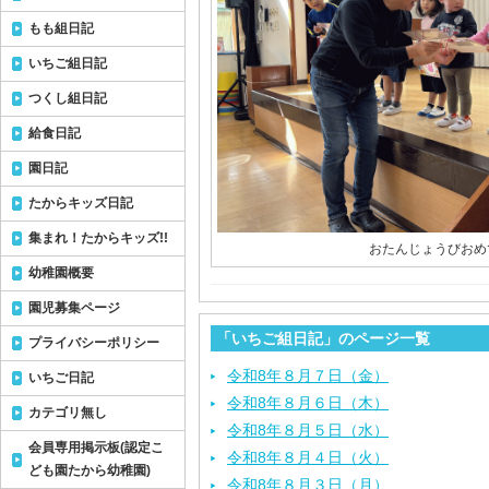
もも組日記
いちご組日記
つくし組日記
給食日記
園日記
たからキッズ日記
集まれ！たからキッズ!!
おたんじょうびおめ
幼稚園概要
園児募集ページ
「いちご組日記」のページ一覧
プライバシーポリシー
令和8年８月７日（金）
いちご日記
令和8年８月６日（木）
カテゴリ無し
令和8年８月５日（水）
会員専用掲示板(認定こ
令和8年８月４日（火）
ども園たから幼稚園)
令和8年８月３日（月）