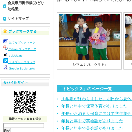
会員専用掲示板(みどり
幼稚園)
サイトマップ
はてなブックマーク
Yahoo!ブックマーク
del.icio.us
ライブドアクリップ
「シマエナガ、ウサギ」
Google Bookmarks
「トピックス」のページ一覧
１学期が終わりました。明日から夏休
年長と年中で保育体育がありました
年長がお泊まり保育に向けて学年集会
携帯メールにＵＲＬ送信
年長と年中で英会話がありました
年長と年中で英会話がありました