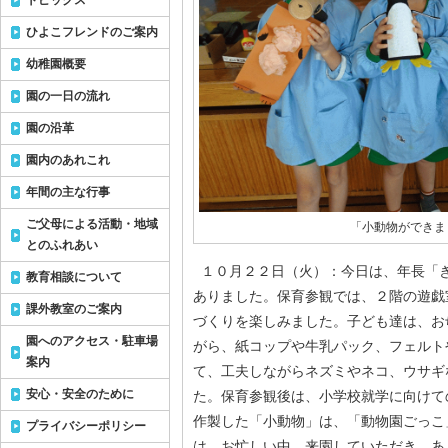
トピックス
ひよこフレンドのご案内
幼稚園概要
園の一日の流れ
園の沿革
園内のあれこれ
年間の主な行事
ご父母による活動・地域
「小動物ができま
とのふれあい
１０月２２日（火）：今日は、年長「
教育相談について
ありました。保育参観では、２階の遊戯
課外教室のご案内
づくりを楽しみました。子ども達は、お
園へのアクセス・駐車場
がら、紙コップや牛乳パック、フェルト
案内
て、工夫しながらネズミやネコ、ウサギ
安心・安全のために
た。保育参観後は、小学校就学に向けて
作製した「小動物」は、「動物園ごっこ
プライバシーポリシー
は、お忙しい中、来園していただき、あ