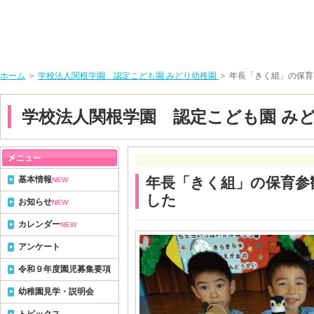
ホーム
＞
学校法人関根学園 認定こども園 みどり幼稚園
＞ 年長「きく組」の保
学校法人関根学園 認定こども園 み
基本情報
年長「きく組」の保育参
NEW
した
お知らせ
NEW
カレンダー
NEW
アンケート
令和９年度園児募集要項
幼稚園見学・説明会