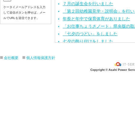
７月の誕生会を行いました
ケータイメールアドレスを入力
「第２回幼稚園見学・説明会」を行い
して送信ボタンを押せば、メー
ルでURLを送信できます。
年長と年中で保育体育がありました
「お仕事ちょうさノート」県央版の取
「七夕のつどい」をしました
七夕の飾り付けをしました
今年度第１回目の園内研修を行いまし
保育体育を頑張りました
会社概要
個人情報保護方針
七夕の製作活動をしました
Copyright © Asahi Power Servic
「カレーパーティー」をしました
６月のお誕生会と、おはなしクレヨン
「第１回 幼稚園見学・説明会」を行
運動会の練習をしました
年長と年中で英会話がありました
お泊まり保育の説明会を行いました
歯科検診を行いました
年長と年中で保育体育がありました
年長の子ども達が船の進水式を行いま