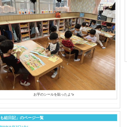
お芋のシールを貼ったよ🍠
も組日記」のページ一覧