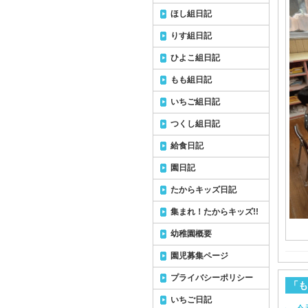
ほし組日記
りす組日記
ひよこ組日記
もも組日記
いちご組日記
つくし組日記
給食日記
園日記
たからキッズ日記
集まれ！たからキッズ!!
幼稚園概要
園児募集ページ
プライバシーポリシー
「も
いちご日記