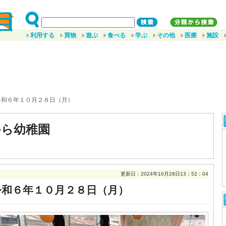
利用する
買物
遊ぶ
食べる
学ぶ
その他
医療
施設
令和６年１０月２８日（月）
から幼稚園
更新日：2024年10月28日13：52：04
令和６年１０月２８日（月）