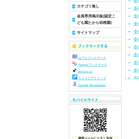
令
カテゴリ無し
令
令
会員専用掲示板(認定こ
ども園たから幼稚園)
令
令
サイトマップ
令
令
令
はてなブックマーク
令
Yahoo!ブックマーク
令
del.icio.us
令
ライブドアクリップ
令
Google Bookmarks
令
令
令
令
令
令
携帯メールにＵＲＬ送信