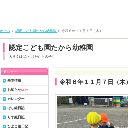
ホーム
＞
認定こども園たから幼稚園
＞ 令和６年１１月７日（木）
認定こども園たから幼稚園
大きくはばたけ! たからの子!!
基本情報
令和６年１１月７日（木
お知らせ
NEW
カレンダー
ほし組日記
りす組日記
ひよこ組日記