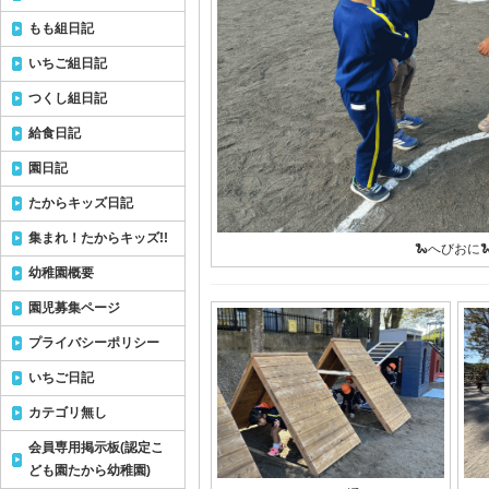
もも組日記
いちご組日記
つくし組日記
給食日記
園日記
たからキッズ日記
集まれ！たからキッズ!!
🐍へびおに
幼稚園概要
園児募集ページ
プライバシーポリシー
いちご日記
カテゴリ無し
会員専用掲示板(認定こ
ども園たから幼稚園)