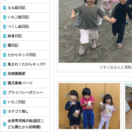
もも組日記
いちご組日記
つくし組日記
給食日記
園日記
たからキッズ日記
集まれ！たからキッズ!!
りすぐみさんと運動
幼稚園概要
園児募集ページ
プライバシーポリシー
いちご日記
カテゴリ無し
会員専用掲示板(認定こ
ども園たから幼稚園)