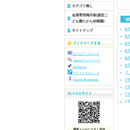
カテゴリ無し
会員専用掲示板(認定こ
「給
ども園たから幼稚園)
8
サイトマップ
8
8
8
はてなブックマーク
8
Yahoo!ブックマーク
8
del.icio.us
７
ライブドアクリップ
7
Google Bookmarks
7
7
7
7
7
7
携帯メールにＵＲＬ送信