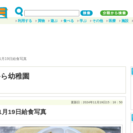
利用する
買物
遊ぶ
食べる
学ぶ
その他
医療
施設
11月19日給食写真
から幼稚園
更新日：2024年11月19日15：16：50
1月19日給食写真