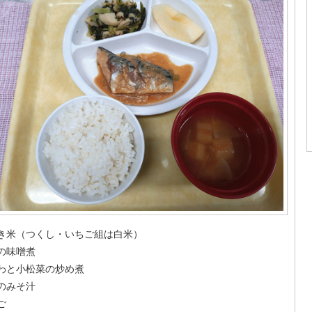
き米（つくし・いちご組は白米）
の味噌煮
わと小松菜の炒め煮
のみそ汁
ご