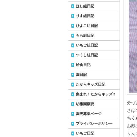
ほし組日記
りす組日記
ひよこ組日記
もも組日記
いちご組日記
つくし組日記
給食日記
園日記
たからキッズ日記
集まれ！たからキッズ!!
分づ
幼稚園概要
さば
園児募集ページ
ちく
プライバシーポリシー
お麩
りん
いちご日記