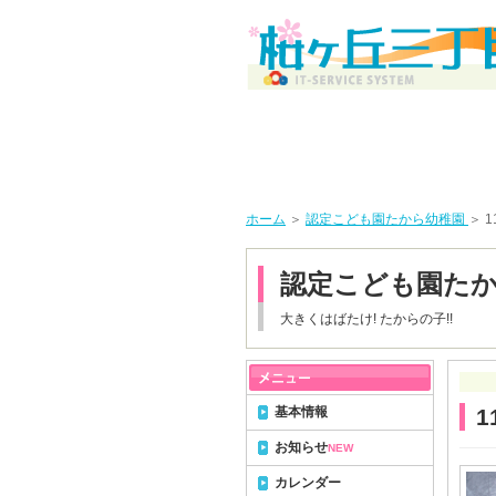
ホーム
＞
認定こども園たから幼稚園
＞ 
認定こども園た
大きくはばたけ! たからの子!!
基本情報
1
お知らせ
NEW
カレンダー