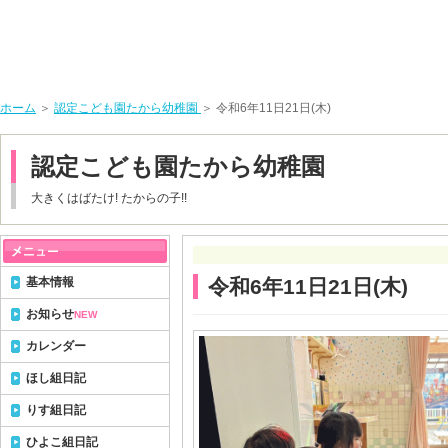
ホーム
＞
認定こども園たから幼稚園
＞ 令和6年11日21日(木)
認定こども園たから幼稚園
大きくはばたけ! たからの子!!
基本情報
令和6年11日21日(木)
お知らせ
NEW
カレンダー
ほし組日記
りす組日記
ひよこ組日記