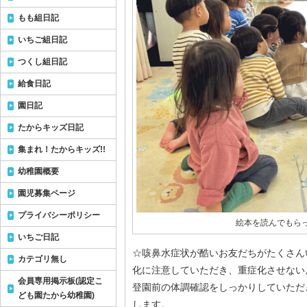
もも組日記
いちご組日記
つくし組日記
給食日記
園日記
たからキッズ日記
集まれ！たからキッズ!!
幼稚園概要
園児募集ページ
プライバシーポリシー
絵本を読んでもらっ
いちご日記
☆咳鼻水症状が酷いお友だちがたくさん
カテゴリ無し
化に注意していただき、重症化させない
会員専用掲示板(認定こ
登園前の体調確認をしっかりしていただ
ども園たから幼稚園)
します。