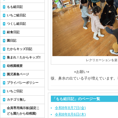
もも組日記
いちご組日記
つくし組日記
給食日記
園日記
たからキッズ日記
集まれ！たからキッズ!!
レクリエーションを楽
幼稚園概要
⭐︎お願い⭐︎
園児募集ページ
咳、鼻水の出ている子が増えています。
プライバシーポリシー
いちご日記
「もも組日記」のページ一覧
カテゴリ無し
令和8年8月7日(金)
会員専用掲示板(認定こ
ども園たから幼稚園)
令和8年8月6日(木)