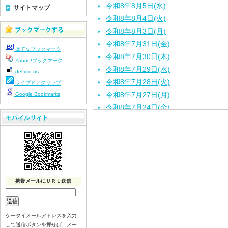
令和8年8月5日(水)
サイトマップ
令和8年8月4日(火)
令和8年8月3日(月)
令和8年7月31日(金)
はてなブックマーク
令和8年7月30日(木)
Yahoo!ブックマーク
令和8年7月29日(水)
del.icio.us
令和8年7月28日(火)
ライブドアクリップ
令和8年7月27日(月)
Google Bookmarks
令和8年7月24日(金)
令和8年7月23日(木)
令和8年7月22日(水)
令和8年7月21日(火)
令和8年7月17日(金)
令和8年7月16日(木)
携帯メールにＵＲＬ送信
令和8年7月15日(水)
令和8年7月14日(火)
令和8年7月13日（月）
ケータイメールアドレスを入力
令和8年7月10日(金）
して送信ボタンを押せば、メー