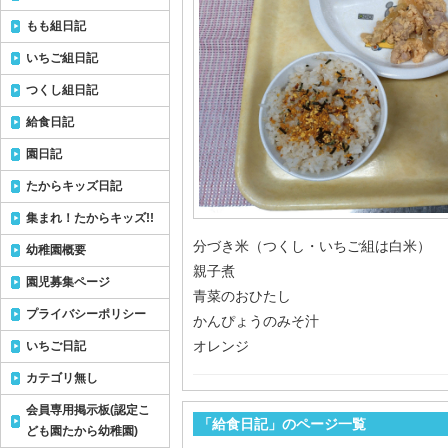
もも組日記
いちご組日記
つくし組日記
給食日記
園日記
たからキッズ日記
集まれ！たからキッズ!!
分づき米（つくし・いちご組は白米）
幼稚園概要
親子煮
園児募集ページ
青菜のおひたし
プライバシーポリシー
かんぴょうのみそ汁
オレンジ
いちご日記
カテゴリ無し
会員専用掲示板(認定こ
「給食日記」のページ一覧
ども園たから幼稚園)