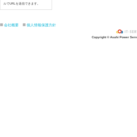
7月14日給食写真
ルでURLを送信できます。
7月13日給食写真
7月10日給食写真
会社概要
個人情報保護方針
7月9日給食写真
7月8日給食写真
Copyright © Asahi Power Servic
7月7日給食写真
7月6日給食写真
7月3日給食写真
7月2日給食写真
7月１日給食写真
6月30日給食写真
6月29日(月)給食写真
6月26日給食写真
6月25日給食写真
6月24日給食写真
6月２３日給食写真
6月22日給食写真
6月19日給食写真