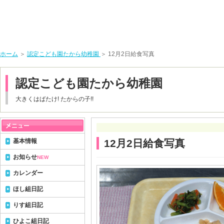
ホーム
＞
認定こども園たから幼稚園
＞ 12月2日給食写真
認定こども園たから幼稚園
大きくはばたけ! たからの子!!
基本情報
12月2日給食写真
お知らせ
NEW
カレンダー
ほし組日記
りす組日記
ひよこ組日記