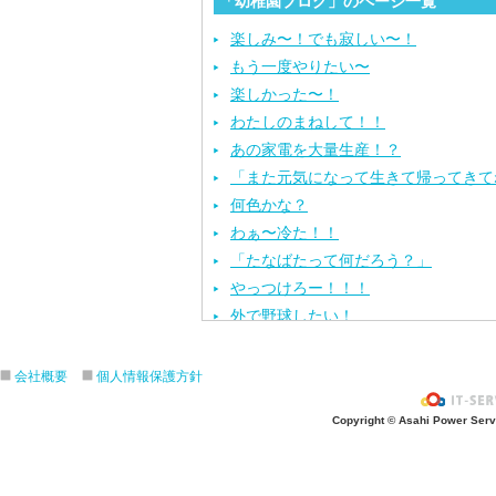
「幼稚園ブログ」のページ一覧
楽しみ〜！でも寂しい〜！
もう一度やりたい〜
楽しかった〜！
わたしのまねして！！
あの家電を大量生産！？
「また元気になって生きて帰ってきて
何色かな？
わぁ〜冷た！！
「たなばたって何だろう？」
やっつけろー！！！
外で野球したい！
ざぶ〜ん！
ピタゴラスイッチ！
会社概要
個人情報保護方針
お風呂上がり？
Copyright © Asahi Power Servic
あの先生はだ〜れ？
にんじんいれるー？
みんなが切った紙が、、、