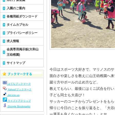
木の子保育園
入園のご案内
各種用紙ダウンロード
タイムカプセル
プライバシーポリシー
求人情報
会員専用掲示板(大和山
王幼稚園)
サイトマップ
今日はスポーツ大好きで、マリノスのサ
面白さや楽しさを教えに山王幼稚園へ来
蹴り方やボールの止め方など、
はてなブックマーク
教えてもらい、最後にはミニ試合を行い
Yahoo!ブックマーク
子ども同士も大喜び！
del.icio.us
ライブドアクリップ
サッカーのコーチからプレゼントをもら
Google Bookmarks
帰りに今日のことを振り返ると、「大谷
ー選手も良くなっちゃった！」とサ