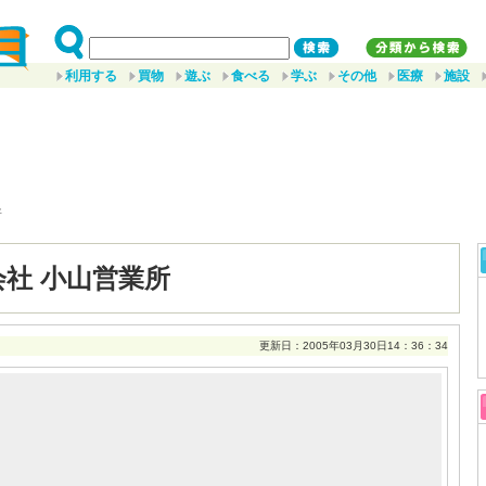
利用する
買物
遊ぶ
食べる
学ぶ
その他
医療
施設
所
会社 小山営業所
更新日：2005年03月30日14：36：34