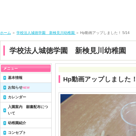
ホーム
＞
学校法人城徳学園 新検見川幼稚園
＞ Hp動画アップしました！ 5/14
学校法人城徳学園 新検見川幼稚園
基本情報
Hp動画アップしました！ 
お知らせ
NEW
カレンダー
入園案内 願書配布につ
いて
幼稚園紹介
コンセプト