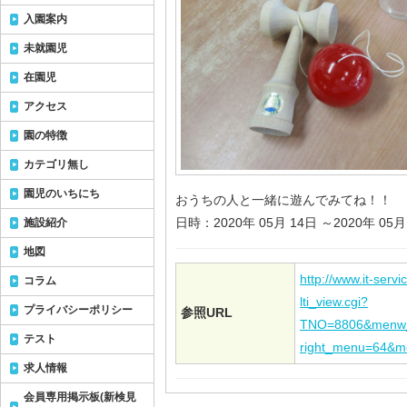
入園案内
未就園児
在園児
アクセス
園の特徴
カテゴリ無し
園児のいちにち
おうちの人と一緒に遊んでみてね！！
日時：2020年 05月 14日 ～2020年 05月
施設紹介
地図
http://www.it-servi
コラム
lti_view.cgi?
プライバシーポリシー
参照URL
TNO=8806&menw
テスト
right_menu=64&m
求人情報
会員専用掲示板(新検見