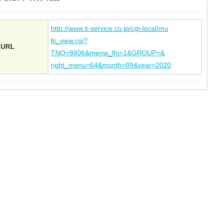
http://www.it-service.co.jp/cgi-local/mu
lti_view.cgi?
URL
TNO=8806&menw_flg=1&GROUP=&
right_menu=64&month=09&year=2020