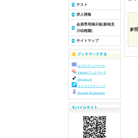
テスト
求人情報
会員専用掲示板(新検見
参照
川幼稚園)
サイトマップ
はてなブックマーク
Yahoo!ブックマーク
del.icio.us
ライブドアクリップ
Google Bookmarks