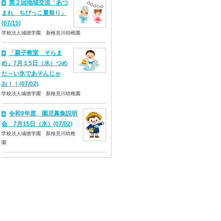
第２回地域交流「あつ
まれ ちびっこ夏祭り」
(07/15)
学校法人城徳学園 新検見川幼稚園
「親子教室 そらま
め」7月１5日（水）つめ
た～い氷であそんじゃ
お！！(07/02)
学校法人城徳学園 新検見川幼稚園
令和9年度 園児募集説明
会 7月15日（水）(07/02)
学校法人城徳学園 新検見川幼稚
園