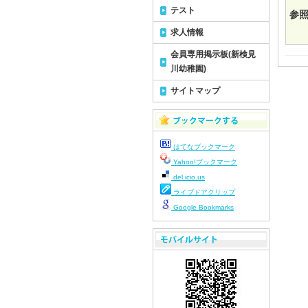
テスト
参照
求人情報
会員専用掲示板(新検見
川幼稚園)
サイトマップ
はてなブックマーク
Yahoo!ブックマーク
del.icio.us
ライブドアクリップ
Google Bookmarks