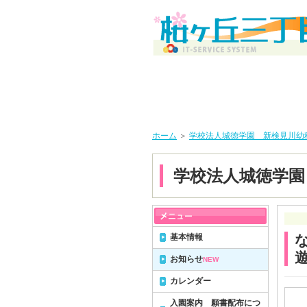
ホーム
＞
学校法人城徳学園 新検見川幼
学校法人城徳学園
基本情報
お知らせ
NEW
カレンダー
入園案内 願書配布につ