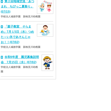
第２回地域交流「あつ
まれ ちびっこ夏祭り」
(07/15)
学校法人城徳学園 新検見川幼稚園
「親子教室 そらま
め」7月１5日（水）つめ
た～い氷であそんじゃ
お！！(07/02)
学校法人城徳学園 新検見川幼稚園
令和9年度 園児募集説明
会 7月15日（水）(07/02)
学校法人城徳学園 新検見川幼稚
園