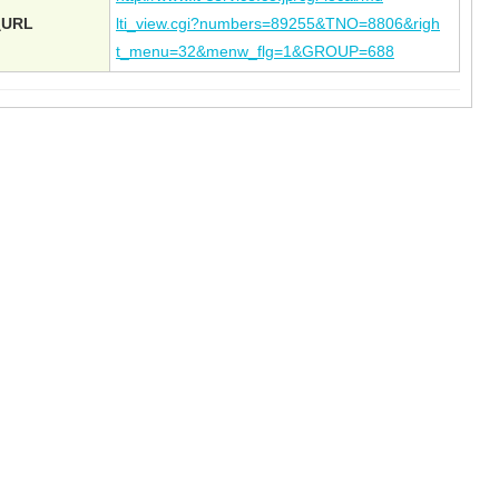
URL
lti_view.cgi?numbers=89255&TNO=8806&righ
t_menu=32&menw_flg=1&GROUP=688