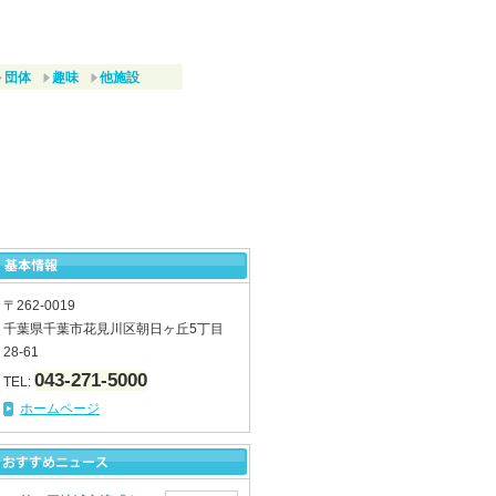
団体
趣味
他施設
〒262-0019
千葉県千葉市花見川区朝日ヶ丘5丁目
28-61
043-271-5000
TEL:
ホームページ