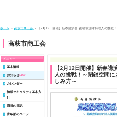
ホーム
＞
高萩市商工会
＞ 【2月12日開催】新春講演会 南極観測隊料理人の挑戦
高萩市商工会
基本情報
【2月12日開催】新春講
人の挑戦！～閉鎖空間に
お知らせ
NEW
しみ方～
カレンダー
情報セキュリティ基本方
針
職員の日記
青年部のページ