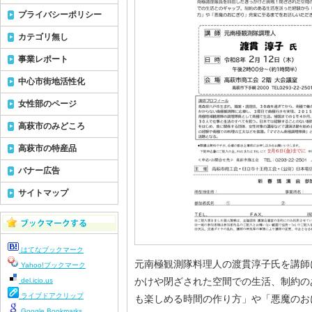
プライバシーポリシー
カテゴリ無し
事業レポート
中心市街地活性化
女性部のページ
高萩市のみどころ
高萩市の特産品
バナー広告
サイトマップ
はてなブックマーク
元南極観測隊料理人の渡貫淳子氏を講師
Yahoo!ブックマーク
かけや閉ざされた空間での生活、制約の
del.icio.us
ライブドアクリップ
も楽しめる時間の作り方」や「悪魔のお
Google Bookmarks