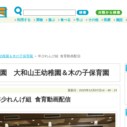
利用する
買物
遊ぶ
食べる
学ぶ
その他
医療
施設
幼稚園＆木の子保育園
＞ 年少れんげ組 食育動画配信
園 大和山王幼稚園＆木の子保育園
更新日：2025年12月07日14：49：15
年少れんげ組 食育動画配信