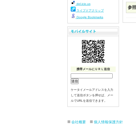
del.icio.us
参照
ライブドアクリップ
Google Bookmarks
携帯メールにＵＲＬ送信
ケータイメールアドレスを入力
して送信ボタンを押せば、メー
ルでURLを送信できます。
会社概要
個人情報保護方針