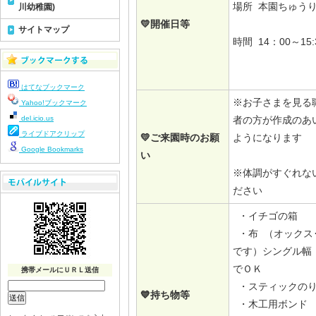
場所 本園ちゅう
川幼稚園)
💛開催日等
サイトマップ
時間 14：00～15:
はてなブックマーク
※お子さまを見る
Yahoo!ブックマーク
del.icio.us
者の方が作成のあ
ライブドアクリップ
💛ご来園時のお願
ようになります
Google Bookmarks
い
※体調がすぐれな
ださい
・イチゴの箱
・布 （オックス
です）シングル幅（
でＯＫ
携帯メールにＵＲＬ送信
・スティックのり
💙持ち物等
・木工用ボンド