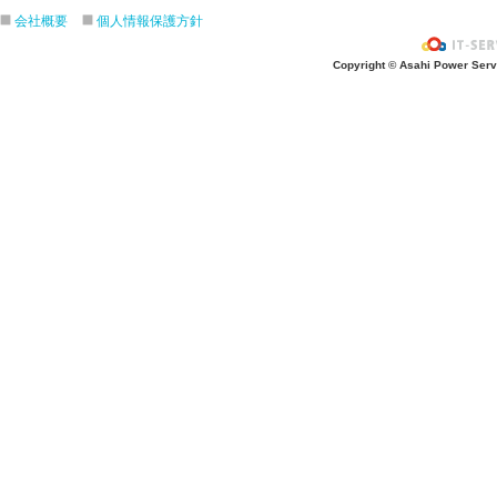
「探検しよう！！作品展!」２月１１
会社概要
個人情報保護方針
「AKIRAボーイとタヌキチ君」のデ
Copyright © Asahi Power Servic
回地域交流交流）
親子でワイワイ鬼退治「節分を楽しも
交流）
締め切りました サンタさんきてくれ
ス」12月15日
ハロウィンバージョン「親子でわくわ
ショー」 １０月２４日（第２回地域
令和8年度 給食体験（試食） 園児
「フレー！フレー！ えがおいっぱい
子育て交流）
第1回地域交流「あつまれ ちびっこ
令和8年度 第1回 ２歳児・満３歳
親子でわくわくドキドキ バルー
（第１回地域交流）
「すたんぷいっぱい おしちゃおー！
て交流）