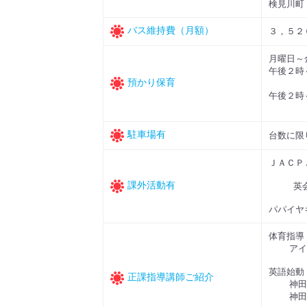
検見川町
バス維持費（月額）
３，５２
月曜日～
午後２
預かり保育
1ヶ
午後２時
1ヶ
駐車場有
台数に限
ＪＡＣＰ
課外活動有
英会話
パパイヤ
体育指導
アイエ
英語始動
正課指導講師ご紹介
神田
神田外