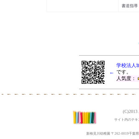
書道指導
学校法人
です。
←
人気度：
(C)201
サイト内のテキ
新検見川幼稚園 〒262-0019千葉県千葉