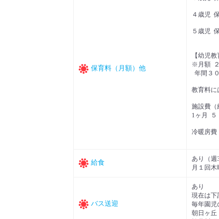
４歳児 
５歳児 
【幼児教
※月額 
保育料（月額）他
年間３０
教育料に
施設費（
1ヶ月 
冷暖房費
あり（週
給食
月１回木
あり
現在は下
バス送迎
毎年園児
朝日ヶ丘