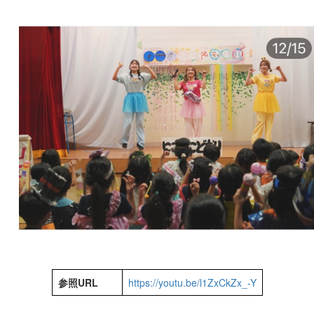
参照URL
https://youtu.be/l1ZxCkZx_-Y