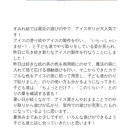
すみれ組では最近の遊びの中で、アイス作りが大人気で
す！
アイスの塗り絵やアイスの製作を行い、「いらっしゃい
ませ~！」と子ども達でやり取りをしている姿が見られ、
昨日に引き続き新たなアイスの製作を行なうことにしま
した！
昨日は好きな絵の具の色を画用紙にのせて、魔法の袋に
入れて指で広げる感触遊びを行い、そこからできたカラ
フルな色をアイスの形に切って用意し、子ども達がのり
で貼りました。のりの使い方も分かるようになってきた
子ども達は、「ちょっとだけ？」「このくらい？」との
りの量を確認する姿も！
暑い日が続くなかで、アイス屋さんやおままごとでのや
り取りから遊びが広がり、室内での遊びが充実したもの
になっているように思います。
夏休みまであと少しですが、いろんな遊びができるよう
子ども達と話し合っていきたいと思います！