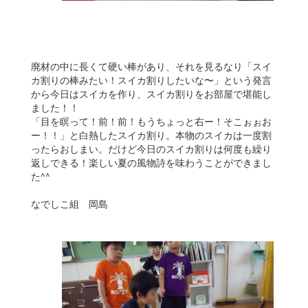
廃材の中に長くて硬い棒があり、それを見るなり「スイ
カ割りの棒みたい！スイカ割りしたいな〜」という発言
から今日はスイカを作り、スイカ割りをお部屋で堪能し
ました！！
「目を瞑って！前！前！もうちょっと右ー！そこぉぉお
ー！！」と白熱したスイカ割り。本物のスイカは一度割
ったらおしまい。だけど今日のスイカ割りは何度も繰り
返しできる！楽しい夏の風物詩を味わうことができまし
た^^
なでしこ組 岡島