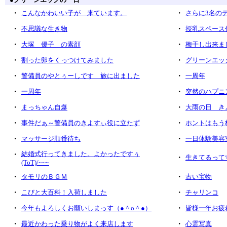
・
・
こんなかわいい子が 来ています。
さらに3名の
・
・
不思議な生き物
授乳スペース
・
・
大塚 優子 の素顔
梅干し出来ま
・
・
割った卵をくっつけてみました
グリーンエッ
・
・
警備員のやとぅーしです 旅に出ました
一周年
・
・
一周年
突然のハプニ
・
・
まっちゃん自爆
大雨の日 き
・
・
事件だぁ～警備員のきよすぃ役に立たず
ホントはもう
・
・
マッサージ順番待ち
一日体験美容
・
結婚式行ってきました。よかったですぅ
・
生きてるって
(ToT)/~~~
・
・
タモリのＢＧＭ
古い宝物
・
・
こびと大百科！入荷しました
チャリンコ
・
・
今年もよろしくお願いしまっす（●＾o＾●）
皆様一年お疲
・
・
最近かわった乗り物がよく来店します
心霊写真