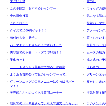
・
・
すごい子供
雪の日
・
・
この冬限定 おすすめシャンプー
ウィッグの使
・
・
春の恒例行事
気になる気に
・
・
これこれ！！
前髪パーマで 
・
・
クイズで1000円ゲット！！
アノ―イング
・
・
着付け大会～見学に～
買っちゃいま
・
・
パーマモデルありがとうございました
授乳スペース
・
・
美容室での不安・・・ズラで解決！！
ムースの底力
・
・
子供カット
成人式のご予
・
・
トリートメント（美容室でやる）の種類
うわさのトリ
・
・
よくある質問②（市販のシャンプーって…
グリーンエッ
・
グリーンエッグの目玉メニューはやっぱりパー
・
夏だし、暑い
マ！！
・
・
美容師さんへのよくある質問コーナー
湿気対策！縮
・
初めてのパーマ屋さんで、なんて注文したらいい
・
この人は女の