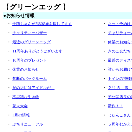
【
グリーンエッグ
】
●
お知らせ情報
・
・
子猫ちゃんが2匹家族を探してます
ネット予約は
・
・
チャリティーバザー
チャリティー
・
・
最近のグリーンエッグ
休業のお知ら
・
・
11周年ありがとうございます
きのこ友だち
・
・
10周年のプレゼント
最近のディス
・
・
休業のお知らせ
誰からお届け
・
・
禁断のバックルーム
トイレの神様
・
・
兄の店にはアイドルが…
２/１５ 雪
・
・
不思議な生き物
初公開店長の
・
・
花火大会
新作！！
・
・
5月の情報
じゅんこさん
・
・
ぷちリニューアル
５周年むかえ