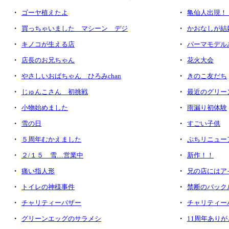
・
・
ゴーヤ植えたよ
亀仙人出現！
・
・
買っちゃいました マシーン デジ
かおなしが結
・
・
キノコが生える店
パーマモデル
・
・
店長のお兄ちゃん
花火大会
・
・
やさしいおばちゃん ひろみchan
きのこ友だち
・
・
じゅんこさん 初挑戦
最近のグリー
・
・
小物始めました
雨漏り初体験
・
・
雪の日
すごい子供
・
・
５周年むかえました
ぷちリニュー
・
・
２/１５ 雪…営業中
新作！！
・
・
痛い指人形
兄の店にはア
・
・
トイレの神様事件
禁断のバック
・
・
チャリティーバザー
チャリティー
・
・
グリーンエッグのサラメシ
11周年あり