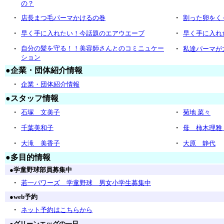
の？
・
・
店長まつ毛パーマかけるの巻
割った卵をく
・
・
早く手に入れたい！今話題のエアウエーブ
早く手に入れ
・
自分の髪を守る！！美容師さんとのコミニュケー
・
私達パーマが
ション
●
企業・団体紹介情報
・
企業・団体紹介情報
●
スタッフ情報
・
・
石塚 文美子
菊地 菜々
・
・
千葉美和子
母 柿木理雅
・
・
大滝 美香子
大原 静代
●
多目的情報
●
学童野球部員募集中
・
若一パワーズ 学童野球 男女小学生募集中
●
web予約
・
ネット予約はこちらから
●
グリーンエッグの一日