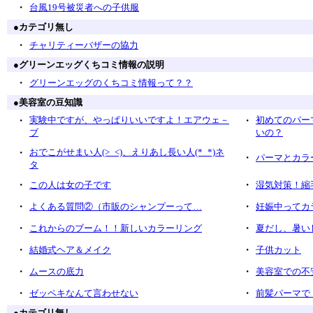
・
台風19号被災者への子供服
●
カテゴリ無し
・
チャリティーバザーの協力
●
グリーンエッグくちコミ情報の説明
・
グリーンエッグのくちコミ情報って？？
●
美容室の豆知識
・
実験中ですが、やっぱりいいですよ！エアウェ－
・
初めてのパー
ブ
いの？
・
おでこがせまい人(>_<)、えりあし長い人(*_*)ネ
・
パーマとカラ
タ
・
・
この人は女の子です
湿気対策！縮
・
・
よくある質問②（市販のシャンプーって…
妊娠中ってカ
・
・
これからのブーム！！新しいカラーリング
夏だし、暑い
・
・
結婚式ヘア＆メイク
子供カット
・
・
ムースの底力
美容室での不
・
・
ゼッペキなんて言わせない
前髪パーマで 
●
カテゴリ無し