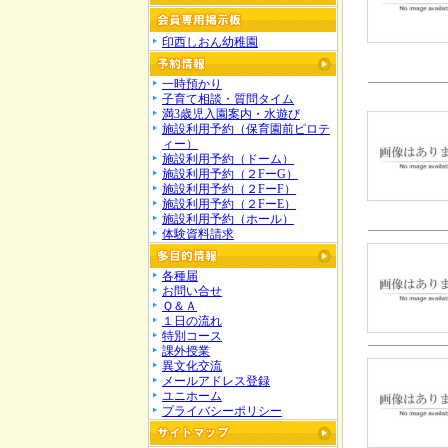
印西しおん幼稚園
一時預かり
子育て相談・質問タイム
満3歳児入園案内・水遊び
施設利用予約（保育園前ピロテ
ィー）
施設利用予約（ドーム）
施設利用予約（２FーG）
施設利用予約（２FーF）
施設利用予約（２FーE）
施設利用予約（ホール）
体験資料請求
各種届
お問い合せ
Ｑ＆Ａ
１日の流れ
特別コース
課外授業
異文化交流
メールアドレス登録
ユニホーム
プライバシーポリシー