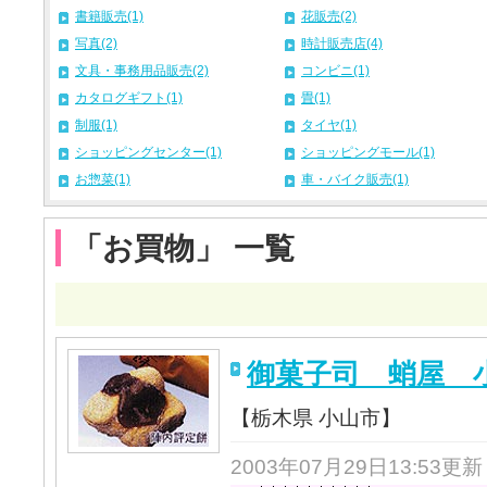
書籍販売(1)
花販売(2)
写真(2)
時計販売店(4)
文具・事務用品販売(2)
コンビニ(1)
カタログギフト(1)
畳(1)
制服(1)
タイヤ(1)
ショッピングセンター(1)
ショッピングモール(1)
お惣菜(1)
車・バイク販売(1)
「お買物」 一覧
御菓子司 蛸屋 
【栃木県 小山市】
2003年07月29日13:53更新