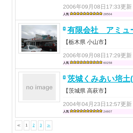
2006年09月08日17:33更新
人気
28504
有限会社 アミュ
【栃木県 小山市】
2006年09月08日17:29更新
人気
60258
茨城くみあい培土(
【茨城県 高萩市】
2004年04月23日12:57更新
人気
24607
≪
1
2
3
≫