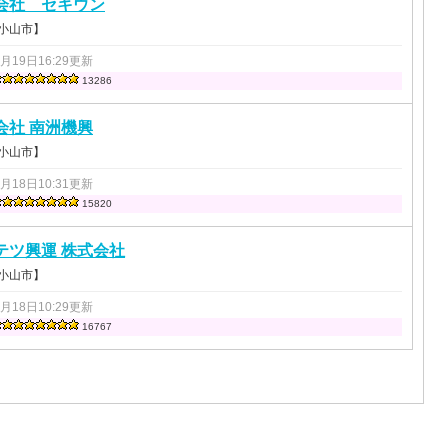
会社 セキウン
 小山市】
2月19日16:29更新
13286
会社 南洲機興
 小山市】
7月18日10:31更新
15820
テツ興運 株式会社
 小山市】
7月18日10:29更新
16767