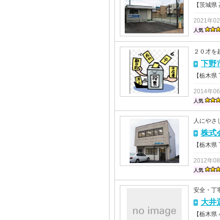
【茨城県
2021年0
人気
２０才を
下野
【栃木県
2014年0
人気
人にやさ
株式
【栃木県
2012年0
人気
安全・丁
大井
【栃木県