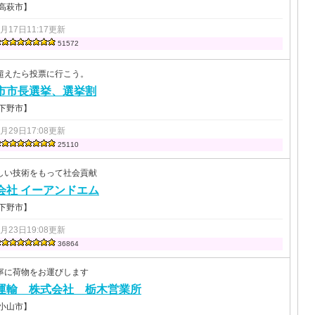
 高萩市】
2月17日11:17更新
51572
超えたら投票に行こう。
市市長選挙、選挙割
 下野市】
6月29日17:08更新
25110
しい技術をもって社会貢献
会社 イーアンドエム
 下野市】
8月23日19:08更新
36864
寧に荷物をお運びします
運輸 株式会社 栃木営業所
 小山市】