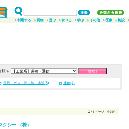
利用する
買物
遊ぶ
食べる
学ぶ
その他
医療
施設
分類≫
電気・ガス・熱供給・水道(5)
通信(4)
1
/ 3 ページ（全25件）
タクシー （株）