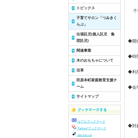
トピックス
それ
子育てサロン「つみきく
らぶ」
出張託児(個人託児 集
団託児)
◆開
関連事業
◆時
木のおもちゃについて
沿革
◆利
田原本町家庭教育支援チ
ーム
◆会
田
サイトマップ
唐
はてなブックマーク
◆対
Yahoo!ブックマーク
del.icio.us