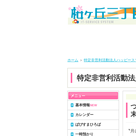
ホーム
＞
特定非営利活動法人ハッピース
特定非営利活動
基本情報
つ
NEW
カレンダー
ぱぴすまひろば
〝月
一時預かり