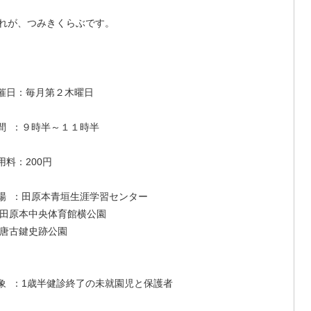
が、つみきくらぶです。
催日：毎月第２木曜日
間 ：９時半～１１時半
用料：200円
場 ：田原本青垣生涯学習センター
原本中央体育館横公園
古鍵史跡公園
象 ：1歳半健診終了の未就園児と保護者