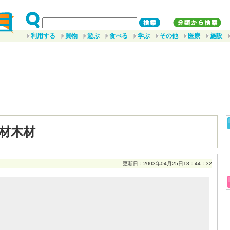
利用する
買物
遊ぶ
食べる
学ぶ
その他
医療
施設
材木材
更新日：2003年04月25日18：44：32