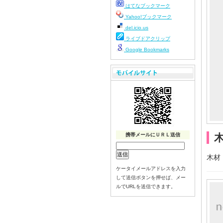
はてなブックマーク
Yahoo!ブックマーク
del.icio.us
ライブドアクリップ
Google Bookmarks
携帯メールにＵＲＬ送信
木材
ケータイメールアドレスを入力
して送信ボタンを押せば、メー
ルでURLを送信できます。