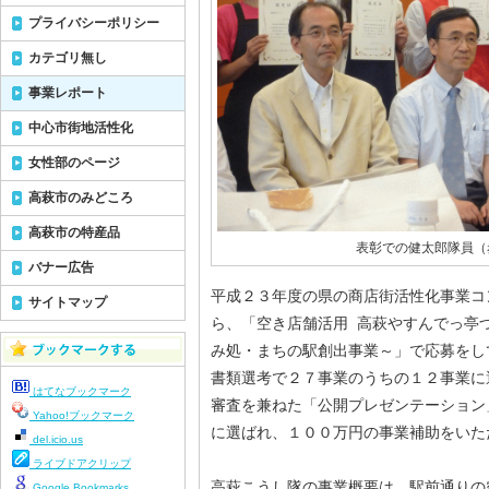
プライバシーポリシー
カテゴリ無し
事業レポート
中心市街地活性化
女性部のページ
高萩市のみどころ
高萩市の特産品
表彰での健太郎隊員（
バナー広告
平成２３年度の県の商店街活性化事業コ
サイトマップ
ら、「空き店舗活用 高萩やすんでっ亭
み処・まちの駅創出事業～」で応募をし
書類選考で２７事業のうちの１２事業に
はてなブックマーク
審査を兼ねた「公開プレゼンテーション
Yahoo!ブックマーク
に選ばれ、１００万円の事業補助をいた
del.icio.us
ライブドアクリップ
高萩こうし隊の事業概要は、駅前通りの
Google Bookmarks