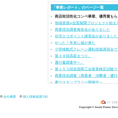
「事業レポート」のページ一覧
商店街活性化コンペ事業、優秀賞もら
地域資源∞全国展開プロジェクト始ま
商業現況調査報告会がありました
住宅エコポイント講習会がありました
やった！年末に福が来た
小型移動式クレーン運転技能講習会で
第３９回高萩まつり。
通行量調査中～。
第１５３回全国商工会珠算検定試験で
商業現況調査（商業者・消費者・通行
夏のスタンプラリー開催中～。
やったね！マスター！！福祉共済プレ
永年勤続、優良従業員表彰式開催され
会社概要
個人情報保護方針
中心市街地商業活性化事業。
Copyright © Asahi Power Servic