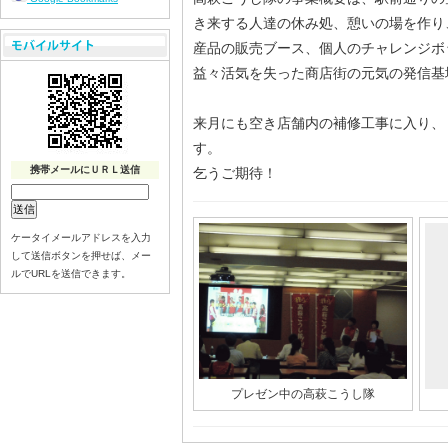
き来する人達の休み処、憩いの場を作り
産品の販売ブース、個人のチャレンジボ
益々活気を失った商店街の元気の発信基
来月にも空き店舗内の補修工事に入り、
す。
携帯メールにＵＲＬ送信
乞うご期待！
ケータイメールアドレスを入力
して送信ボタンを押せば、メー
ルでURLを送信できます。
プレゼン中の高萩こうし隊