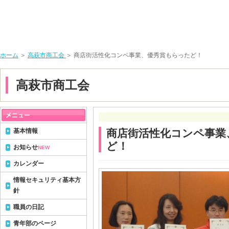
ホーム
＞
高萩市商工会
＞ 商店街活性化コンペ事業、優秀賞もらったど！
高萩市商工会
基本情報
商店街活性化コンペ事業
ど！
お知らせ
NEW
カレンダー
情報セキュリティ基本方
針
職員の日記
青年部のページ