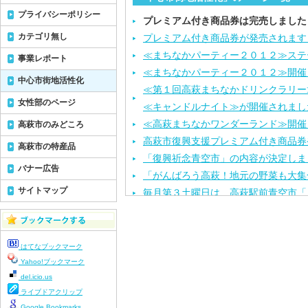
プライバシーポリシー
プレミアム付き商品券は完売しました
カテゴリ無し
プレミアム付き商品券が発売されます
≪まちなかパーティー２０１２≫ステ
事業レポート
≪まちなかパーティー２０１２≫開催
中心市街地活性化
≪第１回高萩まちなかドリンクラリー
女性部のページ
≪キャンドルナイト≫が開催されまし
≪高萩まちなかワンダーランド≫開催
高萩市のみどころ
高萩市復興支援プレミアム付き商品券
高萩市の特産品
「復興祈念青空市」の内容が決定しま
バナー広告
「がんばろう高萩！地元の野菜も大集
サイトマップ
毎月第３土曜日は、高萩駅前青空市「
第３回ほおずき市とキャンドルナイト
勝手ではありますが、毎月第３土曜日
ていただきます！
はてなブックマーク
今年もやらナイト！「ほおずき市とキ
Yahoo!ブックマーク
del.icio.us
初企画の「ライトアップセレモニー」
ライブドアクリップ
「スィーツ&フードフェスタ”０９」
Google Bookmarks