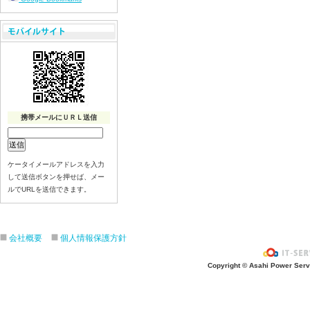
「バーベキューパーティー２００９」
今年もやるよ!まちなかパーティー２０
ほおずき市とキャンドルナイト開催詳
スタンプラリーセール大好評
ほおずき市とキャンドルナイト大盛況
携帯メールにＵＲＬ送信
ケータイメールアドレスを入力
して送信ボタンを押せば、メー
ルでURLを送信できます。
会社概要
個人情報保護方針
Copyright © Asahi Power Servic