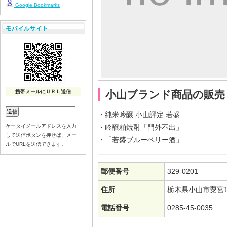
Google Bookmarks
携帯メールにＵＲＬ送信
小山ブランド商品の販売
・純米吟醸 小山評定 若盛
ケータイメールアドレスを入力
・吟醸粕焼酎「門外不出」
して送信ボタンを押せば、メー
・「若盛ブルーベリー酒」
ルでURLを送信できます。
郵便番号
329-0201
住所
栃木県小山市粟宮1
電話番号
0285-45-0035