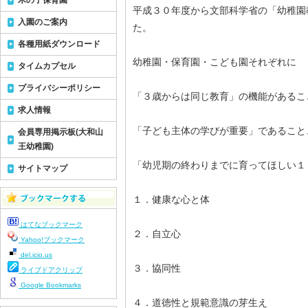
木の子保育園
平成３０年度から文部科学省の「幼稚園
入園のご案内
た。
各種用紙ダウンロード
幼稚園・保育園・こども園それぞれに
タイムカプセル
プライバシーポリシー
「３歳からは同じ教育」の機能があるこ
求人情報
「子ども主体の学びが重要」であること
会員専用掲示板(大和山
王幼稚園)
「幼児期の終わりまでに育ってほしい１
サイトマップ
１．健康な心と体
はてなブックマーク
２．自立心
Yahoo!ブックマーク
del.icio.us
３．協同性
ライブドアクリップ
Google Bookmarks
４．道徳性と規範意識の芽生え