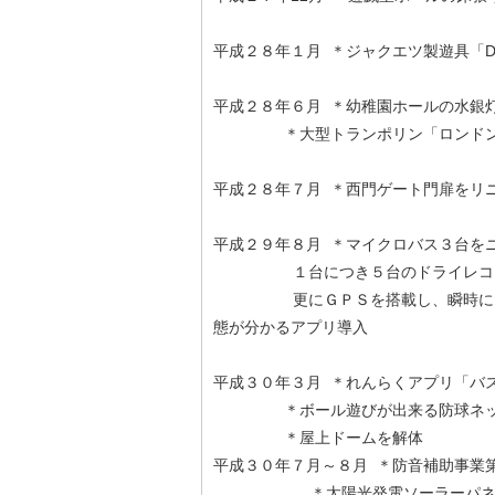
平成２８年１月 ＊ジャクエツ製遊具「D
平成２８年６月 ＊幼稚園ホールの水銀
＊大型トランポリン「ロンドン
平成２８年７月 ＊西門ゲート門扉をリ
平成２９年８月 ＊マイクロバス３台を
１台につき５台のドライレコーダ
更にＧＰＳを搭載し、瞬時にスマ
態が分かるアプリ導入
平成３０年３月 ＊れんらくアプリ「バ
＊ボール遊びが出来る防球ネッ
＊屋上ドームを解体
平成３０年７月～８月 ＊防音補助事業
＊太陽光発電ソーラーパネル