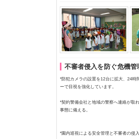
不審者侵入を防ぐ危機管
*防犯カメラの設置を12台に拡大、24
ーで目視を強化しています。
*契約警備会社と地域の警察へ連絡が取
事態に備える。
*園内巡視による安全管理と不審者の侵