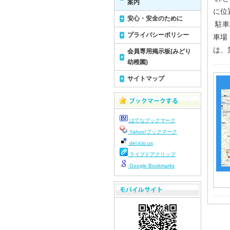
案内
に位
安心・安全のために
駐車
プライバシーポリシー
車場
は、
会員専用掲示板(みどり
幼稚園)
サイトマップ
はてなブックマーク
Yahoo!ブックマーク
del.icio.us
ライブドアクリップ
Google Bookmarks