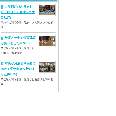
１学期が終わりまし
た。明日から夏休みです
(07/17)
学校法人関根学園 認定こども園 みどり幼稚
園
年長と年中で保育体育
がありました(07/16)
学校法人関根学園 認定こど
も園 みどり幼稚園
年長がお泊まり保育に
向けて学年集会を行いま
した(07/15)
学校法人関根学園 認定こども園 みどり幼稚
園