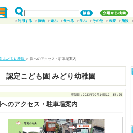
利用する
買物
遊ぶ
食べる
学ぶ
その他
医療
施設
園 みどり幼稚園
＞ 園へのアクセス・駐車場案内
 認定こども園 みどり幼稚園
更新日：2023年09月14日12：35：53
園へのアクセス・駐車場案内