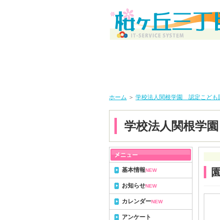
ホーム
＞
学校法人関根学園 認定こども
学校法人関根学園
基本情報
NEW
お知らせ
NEW
カレンダー
NEW
アンケート