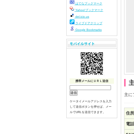
はてなブックマーク
Yahoo!ブックマーク
del.icio.us
ライブドアクリップ
Google Bookmarks
携帯メールにＵＲＬ送信
主に
ケータイメールアドレスを入力
して送信ボタンを押せば、メー
ルでURLを送信できます。
住
電