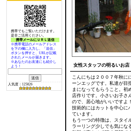
携帯でもご覧いただけます。
是非ご活用ください。
携帯メールにＵＲＬ送信
※携帯電話のメールアドレス
を下の欄に入力し、「送信」
ボタンを押すと、URLが記載
されたメールが届きます。
※あなたのお友達にも紹介し
女性スタッフの明るいお店
よう！
こんにちは２００７年秋に
ーンエッグです。私達が目
人気度：125826
まになってもらうこと。初
店作りです。小さいお子さ
ので、居心地がいいですよ
技術的にはカットを中心に
ています。
もう一つの特徴は、スタイ
ラーリング少しでも気にな