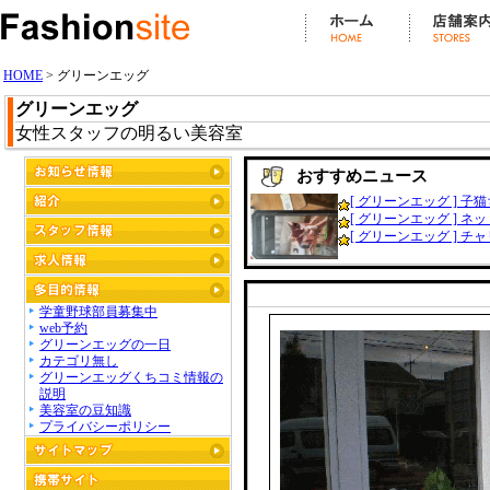
HOME
> グリーンエッグ
グリーンエッグ
女性スタッフの明るい美容室
おすすめニュース
[ グリーンエッグ ] 子猫
[ グリーンエッグ ] ネッ
[ グリーンエッグ ] チャリ
学童野球部員募集中
web予約
グリーンエッグの一日
カテゴリ無し
グリーンエッグくちコミ情報の
説明
美容室の豆知識
プライバシーポリシー