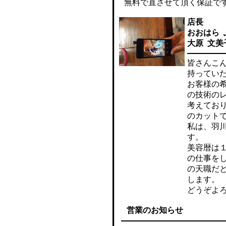
無料で直させて頂く保証で
店長
おおはら 
大原 文美
皆さんこ
持ってい
お客様の
の技術の
考えてお
のカット
私は、羽
す。
美容暦は
の仕事を
の天職だ
します。
どうぞよ
営業のお知らせ