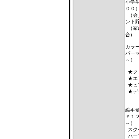
小学
００
（会
ント
（家
合)
カラ
パー
～）
★ク
★エ
★ヒ
★デ
全
縮毛
￥１
～）
スク
ハー