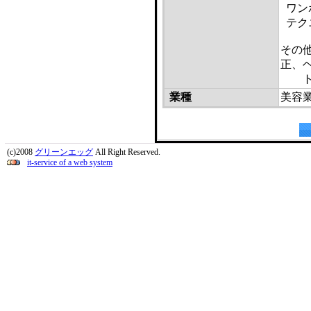
ワン
テク
その
正、
トリ
業種
美容
(c)2008
グリーンエッグ
All Right Reserved.
it-service of a web system