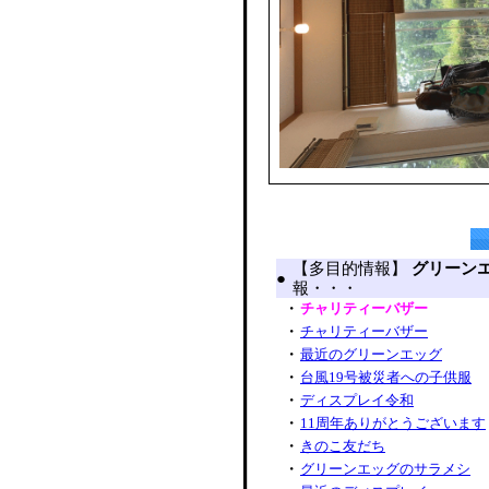
【多目的情報】
グリーン
●
報・・・
・
チャリティーバザー
・
チャリティーバザー
・
最近のグリーンエッグ
・
台風19号被災者への子供服
・
ディスプレイ令和
・
11周年ありがとうございます
・
きのこ友だち
・
グリーンエッグのサラメシ