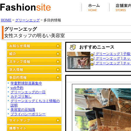
HOME
>
グリーンエッグ
> 多目的情報
グリーンエッグ
女性スタッフの明るい美容室
おすすめニュース
[ グリーンエッグ ] 子猫
[ グリーンエッグ ] ネッ
[ グリーンエッグ ] チャリ
学童野球部員募集中
web予約
グリーンエッグの一日
カテゴリ無し
グリーンエッグくちコミ情報の
説明
美容室の豆知識
プライバシーポリシー