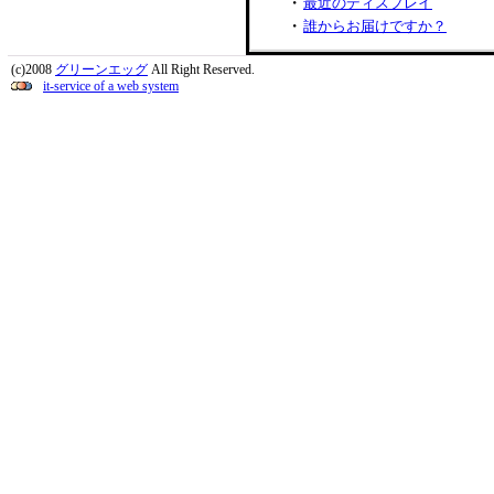
・
最近のディスプレイ
・
誰からお届けですか？
・
タモリのＢＧＭ
(c)2008
グリーンエッグ
All Right Reserved.
・
禁断のバックルーム2
it-service of a web system
・
禁断のバックルーム
・
トイレの神様事件
・
今年のひろみチャン
・
兄の店にはアイドルが…
・
２/１５ 雪…営業中
・
痛い指人形
・
不思議な生き物
・
初公開店長の素顔！！
・
新キャラ登場
・
花火大会
・
新作！！
・
じゅんこさん 初挑戦
・
母 柿木
・
ぷちリニューアル
・
５周年むかえました
・
すごい子供
・
小物雑貨置いています
・
雪の日