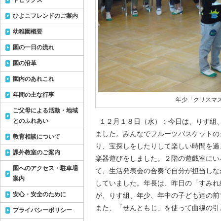
トピックス
ひよこフレンドのご案内
幼稚園概要
園の一日の流れ
園の沿革
園内のあれこれ
年間の主な行事
年少「クリスマ
ご父母による活動・地域
とのふれあい
１２月１８日（水）：今日は、りす組
ました。みんなでフルーツバスケットの
教育相談について
り、宝探しをしたりして楽しい時間を過
課外教室のご案内
楽器遊びをしました。２階の遊戯室にい
園へのアクセス・駐車場
て、生活発表会の合奏で自分が担当しな
案内
していました。年長は、昨日の「すみれ
安心・安全のために
が、りす組、年少、年中の子ども達の前
また、「せんともじ」を使って曲線の引
プライバシーポリシー