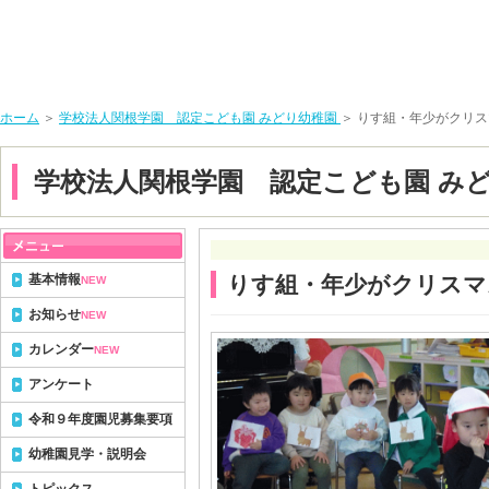
ホーム
＞
学校法人関根学園 認定こども園 みどり幼稚園
＞ りす組・年少がクリ
学校法人関根学園 認定こども園 み
基本情報
りす組・年少がクリスマ
NEW
お知らせ
NEW
カレンダー
NEW
アンケート
令和９年度園児募集要項
幼稚園見学・説明会