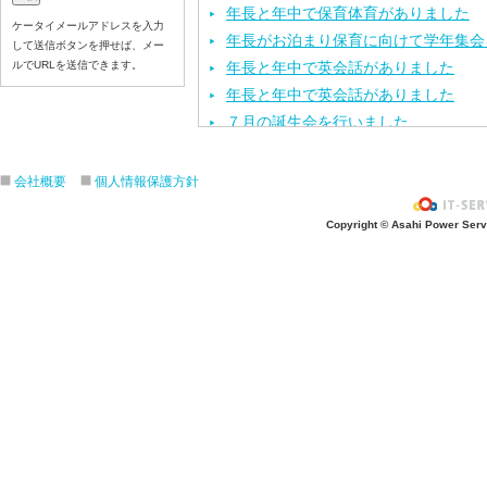
年長と年中で保育体育がありました
ケータイメールアドレスを入力
年長がお泊まり保育に向けて学年集会
して送信ボタンを押せば、メー
ルでURLを送信できます。
年長と年中で英会話がありました
年長と年中で英会話がありました
７月の誕生会を行いました
「第２回幼稚園見学・説明会」を行い
年長と年中で保育体育がありました
会社概要
個人情報保護方針
「お仕事ちょうさノート」県央版の取
Copyright © Asahi Power Servic
「七夕のつどい」をしました
七夕の飾り付けをしました
今年度第１回目の園内研修を行いまし
保育体育を頑張りました
七夕の製作活動をしました
「カレーパーティー」をしました
６月のお誕生会と、おはなしクレヨン
「第１回 幼稚園見学・説明会」を行
運動会の練習をしました
年長と年中で英会話がありました