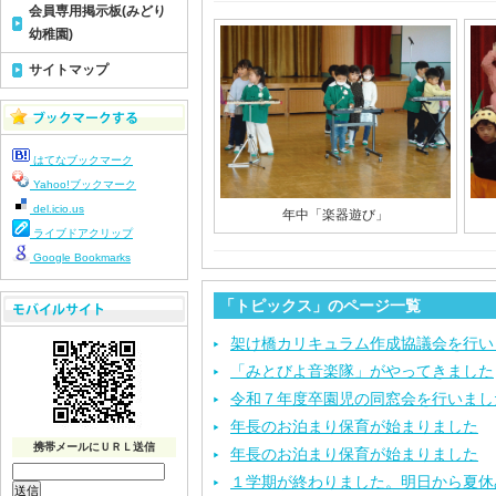
会員専用掲示板(みどり
幼稚園)
サイトマップ
はてなブックマーク
Yahoo!ブックマーク
del.icio.us
年中「楽器遊び」
ライブドアクリップ
Google Bookmarks
「トピックス」のページ一覧
架け橋カリキュラム作成協議会を行い
「みとびよ音楽隊」がやってきました
令和７年度卒園児の同窓会を行いまし
年長のお泊まり保育が始まりました
携帯メールにＵＲＬ送信
年長のお泊まり保育が始まりました
１学期が終わりました。明日から夏休