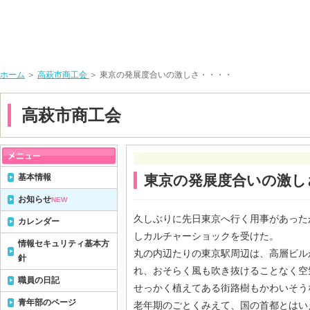
ホーム
＞
高萩市商工会
＞ 東京の発展度合いの激しさ・・・・
高萩市商工会
基本情報
東京の発展度合いの激し
お知らせ
NEW
久しぶりに先日東京へ行く用事があった
カレンダー
しカルチャーショックを受けた。
情報セキュリティ基本方
丸の内辺たりの東京駅周辺は、高層ビル
針
れ、おそらく風も吹き抜けることなく空
職員の日記
せっかく植えてある街路樹もかわいそう
青年部のページ
老年期のごとくみえて、国の首都とはい