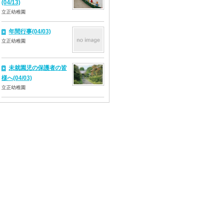
(04/13)
立正幼稚園
年間行事(04/03)
立正幼稚園
未就園児の保護者の皆
様へ(04/03)
立正幼稚園