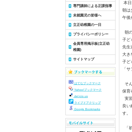
本日
専門講師による正課指導
朝は
未就園児の皆様へ
午後
立正幼稚園の一日
朝の
プライバシーポリシー
子ど
会員専用掲示板(立正幼
先生
稚園)
大き
サイトマップ
子ど
「サ
そん
はてなブックマーク
Yahoo!ブックマーク
保育
del.icio.us
実習
ライブドアクリップ
良い
Google Bookmarks
す。
「初