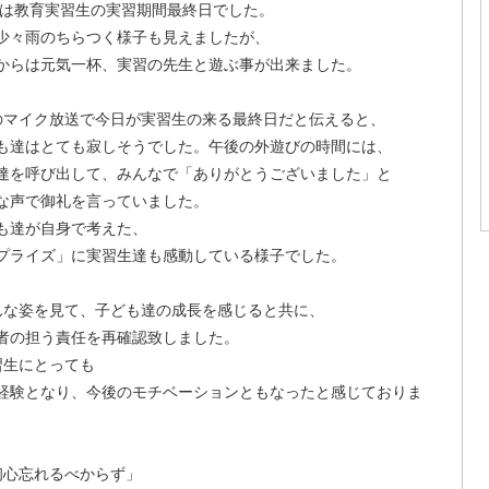
は教育実習生の実習期間最終日でした。
少々雨のちらつく様子も見えましたが、
からは元気一杯、実習の先生と遊ぶ事が出来ました。
マイク放送で今日が実習生の来る最終日だと伝えると、
も達はとても寂しそうでした。午後の外遊びの時間には、
達を呼び出して、みんなで「ありがとうございました」と
な声で御礼を言っていました。
も達が自身で考えた、
プライズ」に実習生達も感動している様子でした。
な姿を見て、子ども達の成長を感じると共に、
者の担う責任を再確認致しました。
生にとっても
経験となり、今後のモチベーションともなったと感じておりま
心忘れるべからず」