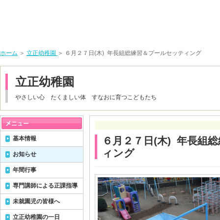
ホーム
＞
立正幼稚園
＞ ６月２７日(木) 年長組総練習＆プールセッティング
立正幼稚園
やさしい心 たくましい体 すなおに育つこどもたち
基本情報
６月２７日(木) 年長組
ィング
お知らせ
年間行事
専門講師による正課指導
未就園児の皆様へ
立正幼稚園の一日