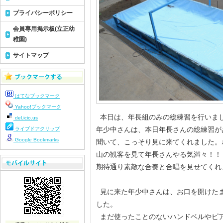
プライバシーポリシー
会員専用掲示板(立正幼
稚園)
サイトマップ
はてなブックマーク
Yahoo!ブックマーク
本日は、年長組のみの総練習を行いま
del.icio.us
年少中さんは、本日年長さんの総練習が
ライブドアクリップ
Google Bookmarks
聞いて、こっそり見に来てくれました。
山の観客を見て年長さんやる気満々！！
期待通り素敵な合奏と合唱を見せてくれ
見に来た年少中さんは、お口を開けた
した。
まだ使ったことのないハンドベルやピ