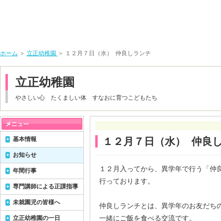
ホーム
＞
立正幼稚園
＞ １２月７日（水） 仲良しランチ
立正幼稚園
やさしい心 たくましい体 すなおに育つこどもたち
基本情報
１２月７日（水） 仲良
お知らせ
１２月入ってから、異学年で行う「仲
年間行事
行っております。
専門講師による正課指導
未就園児の皆様へ
仲良しランチとは、異学年のお友だち
一緒にご飯を食べる交流です。
立正幼稚園の一日