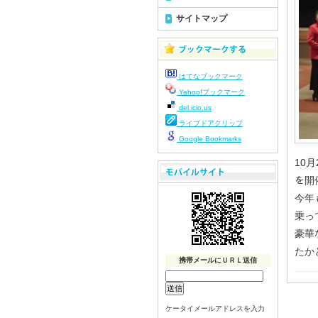
サイトマップ
はてなブックマーク
Yahoo!ブックマーク
del.icio.us
ライブドアクリップ
Google Bookmarks
10
を開
今年
乗っ
豪華
たか
携帯メールにＵＲＬ送信
ケータイメールアドレスを入力