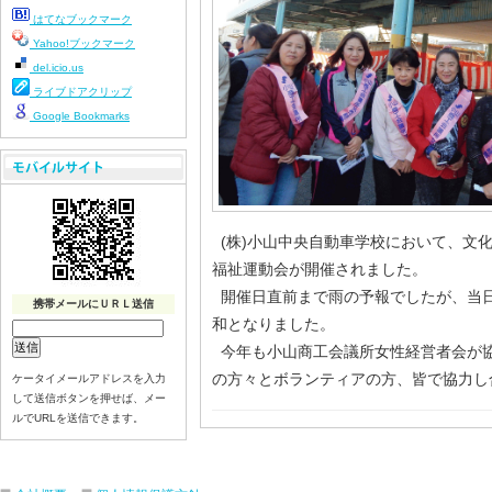
はてなブックマーク
Yahoo!ブックマーク
del.icio.us
ライブドアクリップ
Google Bookmarks
(株)小山中央自動車学校において、文化
福祉運動会が開催されました。
開催日直前まで雨の予報でしたが、当
携帯メールにＵＲＬ送信
和となりました。
今年も小山商工会議所女性経営者会が
の方々とボランティアの方、皆で協力し
ケータイメールアドレスを入力
して送信ボタンを押せば、メー
ルでURLを送信できます。