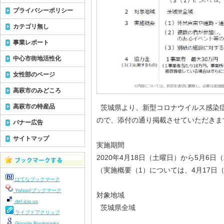
プライバシーポリシー
カテゴリ無し
事業レポート
中心市街地活性化
女性部のページ
高萩市のみどころ
高萩市の特産品
茨城県より、新型コロナウイルス感染
ので、添付の通り掲載させていただきま
バナー広告
サイトマップ
実施期間
2020年4月18日（土曜日）から5月6日
（実施概要（1）については、4月17日
はてなブックマーク
Yahoo!ブックマーク
対象地域
del.icio.us
茨城県全域
ライブドアクリップ
Google Bookmarks