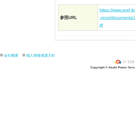
https://www.pref.ib
参照URL
-ncov/documents/2
df
会社概要
個人情報保護方針
Copyright © Asahi Power Servic