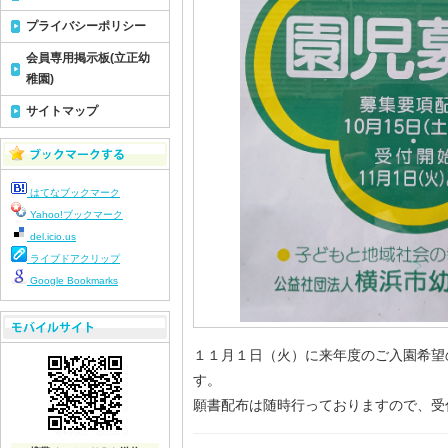
プライバシーポリシー
会員専用掲示板(立正幼
稚園)
サイトマップ
はてなブックマーク
Yahoo!ブックマーク
del.icio.us
ライブドアクリップ
Google Bookmarks
１１月１日（火）に来年度のご入園希望
す。
願書配布は随時行っておりますので、受