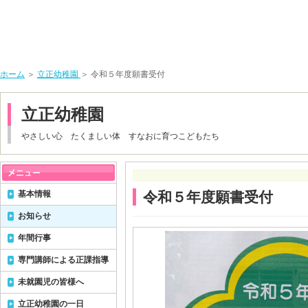
ホーム
＞
立正幼稚園
＞ 令和５年度願書受付
立正幼稚園
やさしい心 たくましい体 すなおに育つこどもたち
基本情報
令和５年度願書受付
お知らせ
年間行事
専門講師による正課指導
未就園児の皆様へ
立正幼稚園の一日