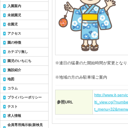
入園案内
未就園児
在園児
アクセス
園の特徴
カテゴリ無し
園児のいちにち
※連日の猛暑のた開始時間が変更となり
施設紹介
※地域の方のみ駐車場ご案内
地図
コラム
http://www.it-servi
プライバシーポリシー
参照URL
lti_view.cgi?num
テスト
t_menu=32&menw
求人情報
会員専用掲示板(新検見