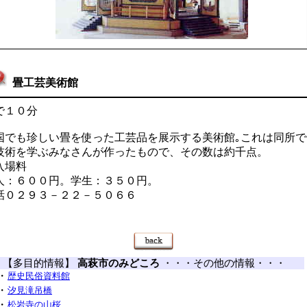
畳工芸美術館
で１０分
国でも珍しい畳を使った工芸品を展示する美術館｡これは同所で
技術を学ぶみなさんが作ったもので、その数は約千点。
入場料
人：６００円。学生：３５０円。
話０２９３－２２－５０６６
【多目的情報】
高萩市のみどころ
・・・その他の情報・・・
・
歴史民俗資料館
・
汐見滝吊橋
・
松岩寺の山桜