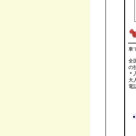
車
全
の
＊
大
電
●