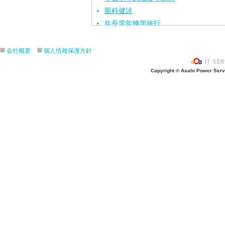
眼科健診
年長学年修学旅行
視力検査
歯科健診
会社概要
個人情報保護方針
内科健診
Copyright © Asahi Power Servic
最年少学年ひよこ組スタート
交通安全教室
年少学年親子触れ合い活動（保育参観
年中学年親子触れ合い活動（保育参観
年長学年親子触れ合い活動（保育参観
第57回平成24年度入園式
平成24年度進級者始業式
ひな祭りのお祝い
年中学年社会見学
一日入園
発表会
茶道教室
カレーパーティ