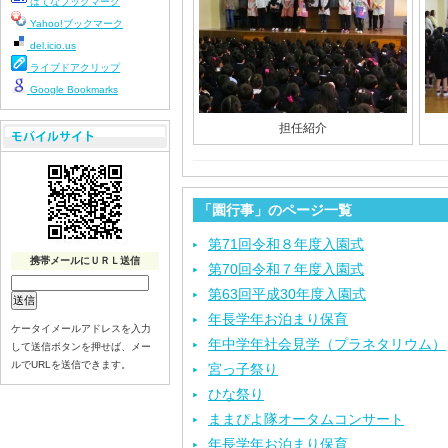
はてなブックマーク
Yahoo!ブックマーク
del.icio.us
ライブドアクリップ
Google Bookmarks
担任紹介
「園行事」のページ一覧
第71回令和８年度入園式
携帯メールにＵＲＬ送信
第70回令和７年度入園式
第63回平成30年度入園式
年長学年お泊まり保育
ケータイメールアドレスを入力
年中学年社会見学（プラネタリウム）
して送信ボタンを押せば、メー
ルでURLを送信できます。
宮っ子祭り
ひな祭り
ままぴよ隊オータムコンサート
年長学年お泊まり保育