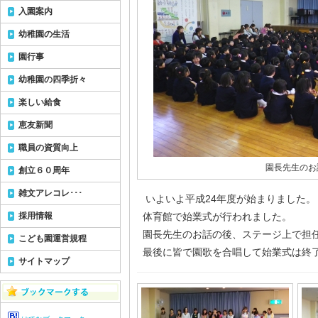
入園案内
幼稚園の生活
園行事
幼稚園の四季折々
楽しい給食
恵友新聞
職員の資質向上
園長先生のお
創立６０周年
雑文アレコレ･･･
いよいよ平成24年度が始まりました。
採用情報
体育館で始業式が行われました。
園長先生のお話の後、ステージ上で担
こども園運営規程
最後に皆で園歌を合唱して始業式は終
サイトマップ