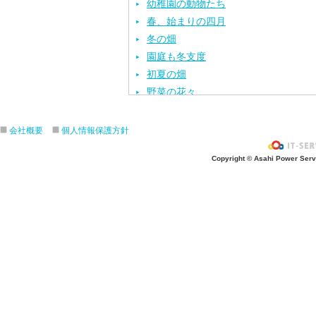
幼稚園の動物たち
春、始まりの四月
冬の畑
園庭も冬支度
初夏の畑
野菜の花々
野菜の花々その２
野菜の花と実
会社概要
個人情報保護方針
Copyright © Asahi Power Servic