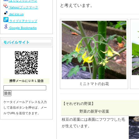
はてなブックマーク
と考えています。
Yahoo!ブックマーク
del.icio.us
ライブドアクリップ
Google Bookmarks
携帯メールにＵＲＬ送信
ミニトマトのお花
ケータイメールアドレスを入力
【それぞれの野菜】
して送信ボタンを押せば、メー
野菜の新芽や若葉
ルでURLを送信できます。
枝豆の若葉には表面にフワフワした毛
が生えています。