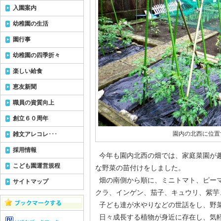
入園案内
幼稚園の生活
園行事
幼稚園の四季折々
楽しい給食
恵友新聞
職員の資質向上
創立６０周年
園内の北西に位置
雑文アレコレ･･･
採用情報
今年も園内北西の畑では、家庭菜園が
こども園運営規程
な野菜の苗付けをしました。
畑の南側から順に、ミニトマト、ピー
サイトマップ
クラ、インゲン、茄子、キュウリ、紫芋
子ども達が水やりなどの世話をし、野
日々成長する植物が身近に存在し、気